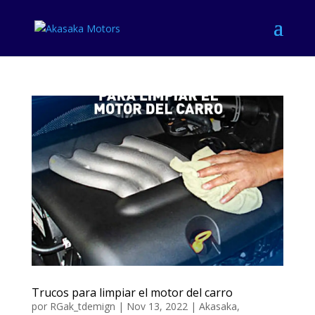
Trucos para limpiar el motor del carro
por
RGak_tdemign
|
Nov 13, 2022
|
Akasaka
,