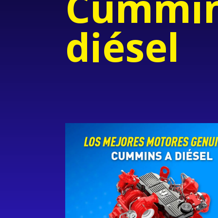
Cummin
diésel