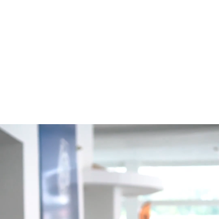
Akasaka Motors RIF: J-
303900496 - Todos los Derechos
Reservados ® - 2026.
Desarrollado por Tecno-Fly
.