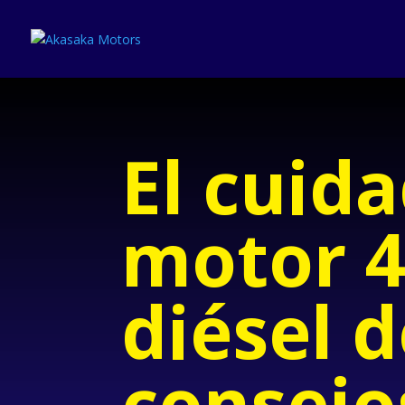
El cuid
motor 
diésel d
consejos