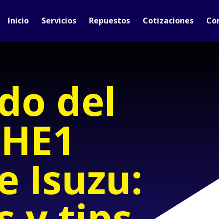
Inicio
Servicios
Repuestos
Cotizaciones
Co
ado del
4HE1
e Isuzu:
 y tips.