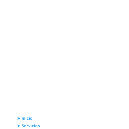
0424 4042178 (Servicios).
contacto@akasaka.com.ve
Links Rápidos
➤ Inicio
➤ Servicios