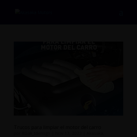
Trucos para limpiar el motor del carro
por
RGak_tdemign
|
Nov 13, 2022
|
Akasaka
,