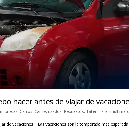
ebo hacer antes de viajar de vacacion
mionetas
,
Carros
,
Carros usados
,
Repuestos
,
Taller
,
Taller multimar
viajar de vacaciones Las vacaciones son la temporada más esperada