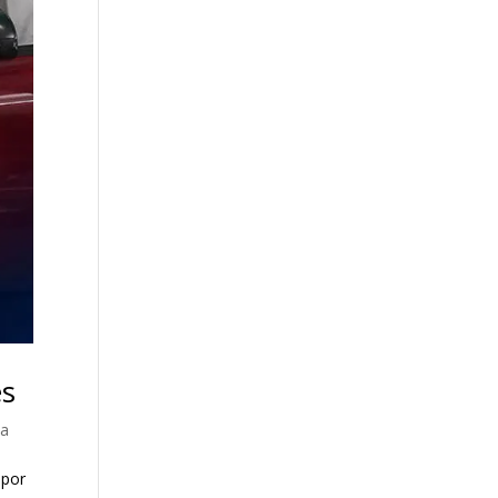
es
ca
 por