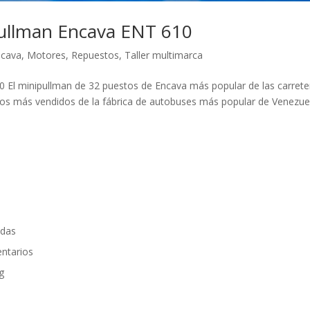
ipullman Encava ENT 610
ncava
,
Motores
,
Repuestos
,
Taller multimarca
0 El minipullman de 32 puestos de Encava más popular de las carrete
elos más vendidos de la fábrica de autobuses más popular de Venezu
adas
ntarios
g