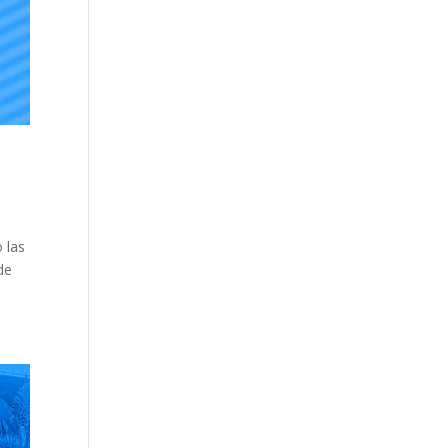
 las
de