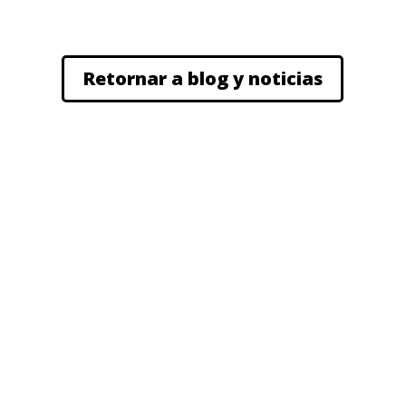
Retornar a blog y noticias
Contáctanos
Calle Arismendi entre Martin Tovar Y 5 de julio,