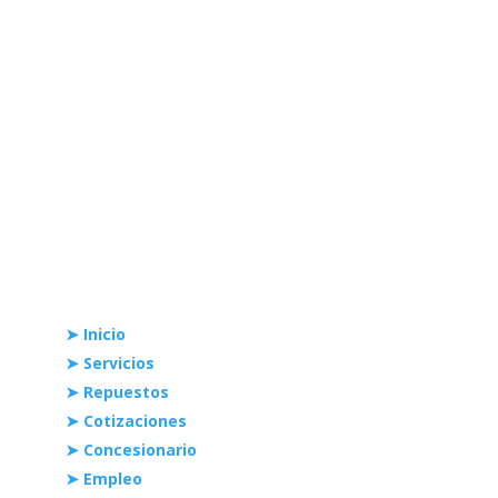
0424 4042178 (Servicios).
contacto@akasaka.com.ve
Links Rápidos
➤ Inicio
➤ Servicios
➤ Repuestos
➤ Cotizaciones
➤ Concesionario
➤ Empleo