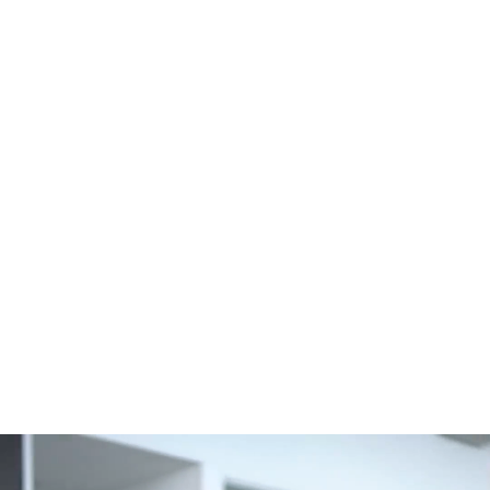
Akasaka Motors RIF: J-
303900496 - Todos los Derechos
Reservados ® - 2024.
Desarrollado por Tecno-Fly
.