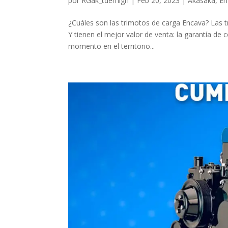
por
RGak_tdemign
|
Feb 20, 2023
|
Akasaka
,
En
¿Cuáles son las trimotos de carga Encava? Las 
Y tienen el mejor valor de venta: la garantía de 
momento en el territorio...