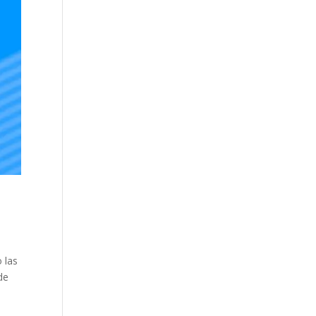
 las
de