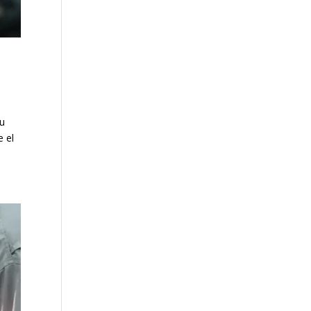
tu
e el