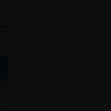
es
ca
 por
vida;