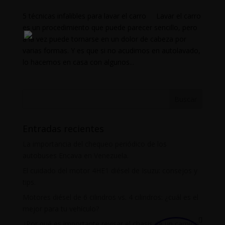
5 técnicas infalibles para lavar el carro Lavar el carro
es un procedimiento que puede parecer sencillo, pero
a la vez puede tornarse en un dolor de cabeza por
varias formas. Y es que si no acudimos en autolavado,
lo hacemos en casa con algunos...
Entradas recientes
La importancia del chequeo periódico de los
autobuses Encava en Venezuela.
El cuidado del motor 4HE1 diésel de Isuzu: consejos y
tips.
Motores diésel de 6 cilindros vs. 4 cilindros: ¿cuál es el
mejor para tu vehículo?
¿Por qué es importante revisar el chasis de un camión