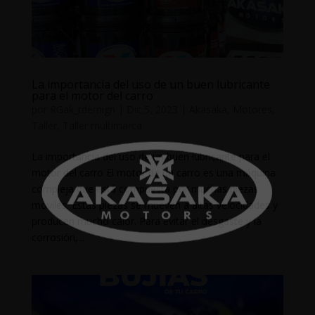
La importancia del uso de un buen lubricante
para el motor del carro
por
RGak_tdemign
|
Dic 5, 2023
|
Akasaka
,
Motores
,
Taller
,
Taller multimarca
La importancia del uso de un buen lubricante para el
motor del carro El motor de un carro es una máquina
compleja que está compuesta por muchas piezas
móviles. Estas piezas se mueven a altas velocidades y
producen mucho calor. Para evitar el desgaste y la
corrosión,...