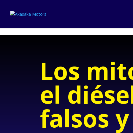
Close
Los mit
el diése
falsos y