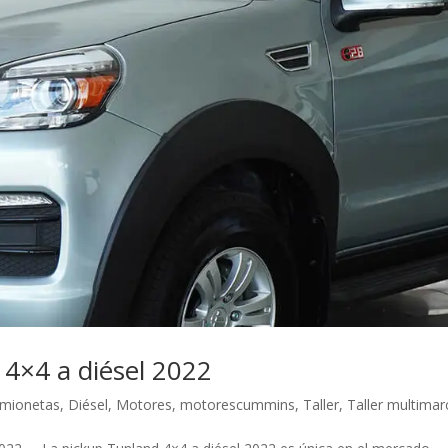
4×4 a diésel 2022
mionetas
,
Diésel
,
Motores
,
motorescummins
,
Taller
,
Taller multimar