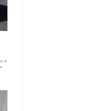
en el
ta