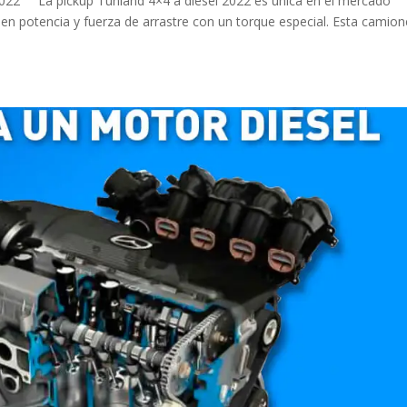
2022 La pickup Tunland 4×4 a diésel 2022 es única en el mercado
 potencia y fuerza de arrastre con un torque especial. Esta camion