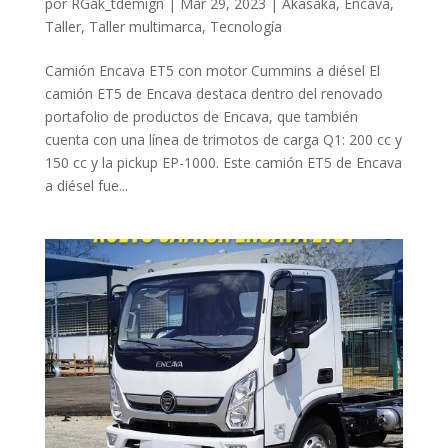
por
RGak_tdemign
|
Mar 29, 2023
|
Akasaka
,
Encava
,
Taller
,
Taller multimarca
,
Tecnología
Camión Encava ET5 con motor Cummins a diésel El
camión ET5 de Encava destaca dentro del renovado
portafolio de productos de Encava, que también
cuenta con una línea de trimotos de carga Q1: 200 cc y
150 cc y la pickup EP-1000. Este camión ET5 de Encava
a diésel fue...