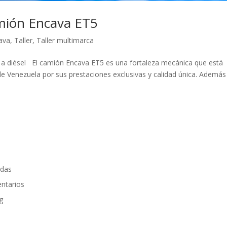
mión Encava ET5
ava
,
Taller
,
Taller multimarca
diésel El camión Encava ET5 es una fortaleza mecánica que está
 Venezuela por sus prestaciones exclusivas y calidad única. Además
adas
ntarios
g