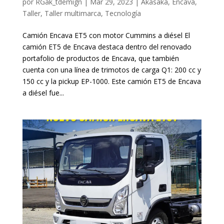
por
RGak_tdemign
|
Mar 29, 2023
|
Akasaka
,
Encava
,
Taller
,
Taller multimarca
,
Tecnología
Camión Encava ET5 con motor Cummins a diésel El
camión ET5 de Encava destaca dentro del renovado
portafolio de productos de Encava, que también
cuenta con una línea de trimotos de carga Q1: 200 cc y
150 cc y la pickup EP-1000. Este camión ET5 de Encava
a diésel fue...